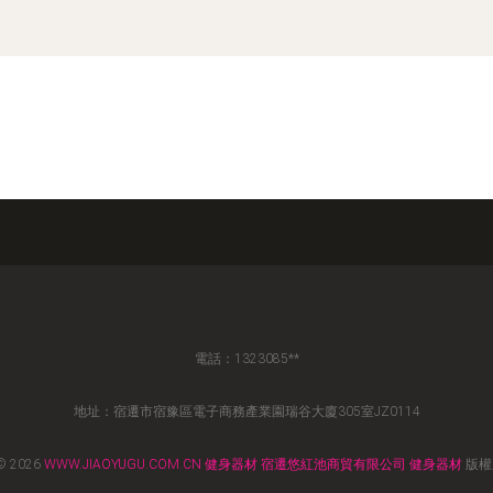
電話：1323085**
地址：宿遷市宿豫區電子商務產業園瑞谷大廈305室JZ0114
© 2026
WWW.JIAOYUGU.COM.CN
健身器材
宿遷悠紅池商貿有限公司
健身器材
版權