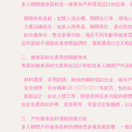
多人聯體健身器材是一種專為戶外環境設計的設備，
- 聯體有氧器材：如雙人漫步機、聯體自行車，增強
- 力量訓練組合：如多人推舉器、聯體單杠，適合肌
- 綜合健身站：整合多種功能，滿足不同年齡和健身
這些器材不僅能促進身體協調性，還能通過社交互動
二、健身器材生產商的關鍵角色
專業的健身器材生產商在設計和制造多人聯體戶外器
- 材料選擇：采用防銹、耐候的鋼材或鋁合金，確保
- 安全標準：符合國家GB 19272-2011等規范，
- 創新設計：結合人體工學，開發易用且多功能的聯
知名生產商如舒華、英派斯等，常提供定制服務，以
三、戶外健身器材價格因素分析
多人聯體戶外健身器材的價格受多種因素影響，一般