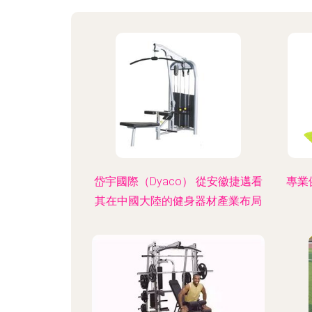
岱宇國際（Dyaco） 從安徽捷邁看
專業
其在中國大陸的健身器材產業布局