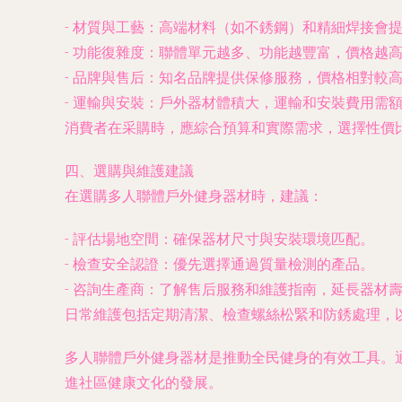
- 材質與工藝：高端材料（如不銹鋼）和精細焊接會
- 功能復雜度：聯體單元越多、功能越豐富，價格越
- 品牌與售后：知名品牌提供保修服務，價格相對較
- 運輸與安裝：戶外器材體積大，運輸和安裝費用需
消費者在采購時，應綜合預算和實際需求，選擇性價
四、選購與維護建議
在選購多人聯體戶外健身器材時，建議：
- 評估場地空間：確保器材尺寸與安裝環境匹配。
- 檢查安全認證：優先選擇通過質量檢測的產品。
- 咨詢生產商：了解售后服務和維護指南，延長器材
日常維護包括定期清潔、檢查螺絲松緊和防銹處理，
多人聯體戶外健身器材是推動全民健身的有效工具。
進社區健康文化的發展。