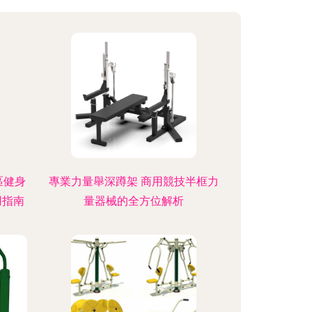
區健身
專業力量舉深蹲架 商用競技半框力
用指南
量器械的全方位解析